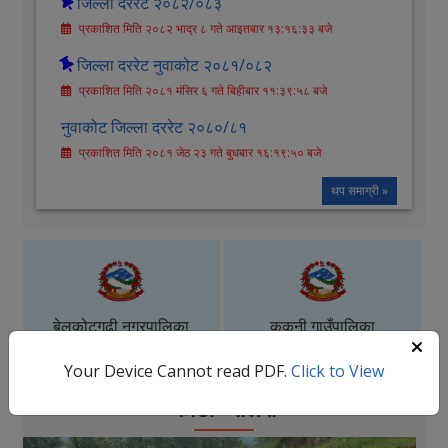
जिल्ला दररेट २०८२/०८३
प्रकाशित मिति २०८२ भाद्र ८ गते आइतबार १३:१६:३३ बजे
जिल्ला दररेट नुवाकोट २०८१/०८२
प्रकाशित मिति २०८१ मंसिर ६ गते बिहीबार ११:३९:५८ बजे
नुवाकोट जिल्ला दररेट २०८०/८१
प्रकाशित मिति २०८१ जेठ २३ गते बुधबार १६:१९:५० बजे
थप समाग्री »
बेलकोटगढी नगरपालिका
ककनी गाउँपालिका
Your Device Cannot read PDF.
Click to View
फोटो ग्यालेरी