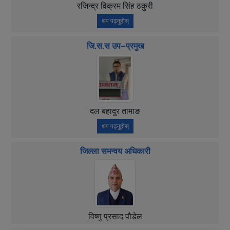
रजिन्द्र विक्रम सिंह ठकुरी
थप पढ्नुहोस्
जि.स.स उप–प्रमुख
दल बहादुर तामाङ
थप पढ्नुहोस्
जिल्ला समन्वय अधिकारी
विष्णु प्रसाद पौडेल