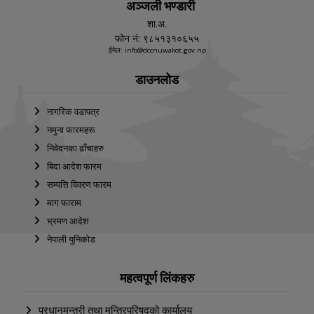
अञ्जली भण्डारी
शा.अ.
फोन नं: ९८५१३१०६५५
ईमेल: info@dccnuwakot.gov.np
डाउनलोड
नागरिक वडापत्र
नमुना फारमहरू
निवेदनका ढाँचाहरु
बिदा आदेश फारम
सम्पत्ति विवरण फारम
माग फाराम
भ्रमण आदेश
नेपाली युनिकोड
महत्वपूर्ण लिंकहरु
प्रधानमन्त्री तथा मन्त्रिपरिषद्को कार्यालय