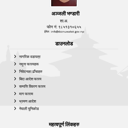
अञ्जली भण्डारी
शा.अ.
फोन नं: ९८५१३१०६५५
ईमेल: info@dccnuwakot.gov.np
डाउनलोड
नागरिक वडापत्र
नमुना फारमहरू
निवेदनका ढाँचाहरु
बिदा आदेश फारम
सम्पत्ति विवरण फारम
माग फाराम
भ्रमण आदेश
नेपाली युनिकोड
महत्वपूर्ण लिंकहरु