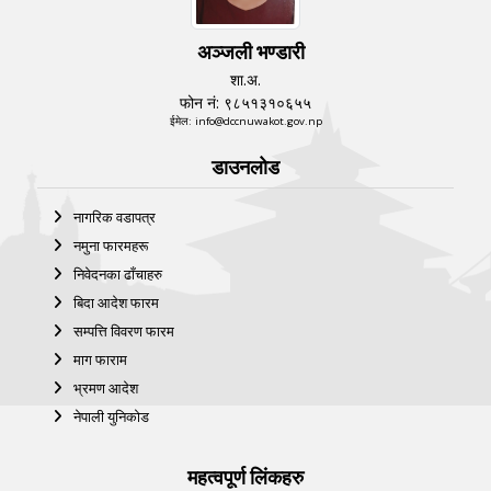
अञ्जली भण्डारी
शा.अ.
फोन नं: ९८५१३१०६५५
ईमेल: info@dccnuwakot.gov.np
डाउनलोड
नागरिक वडापत्र
नमुना फारमहरू
निवेदनका ढाँचाहरु
बिदा आदेश फारम
सम्पत्ति विवरण फारम
माग फाराम
भ्रमण आदेश
नेपाली युनिकोड
महत्वपूर्ण लिंकहरु